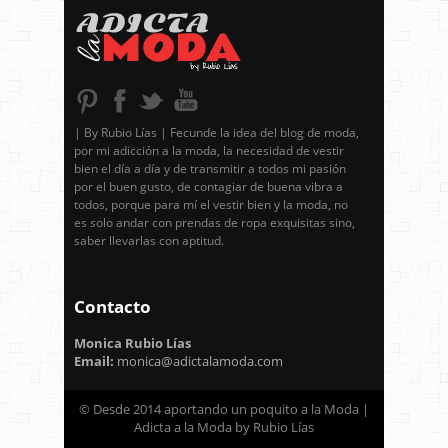
| By Rubio Lías | Fecunde la idea del blog de moda,
por mi adicción a la moda, la necesidad de vestir
bien el día a día y de transmitir a todos mi pasión
por el buen gusto, de contagiar de buena vibra a
todos, porque para mí el vestir bien y la moda, no
es solo andar con prendas de ropa exquisitas sino,
saber llevarlas con aptitud.
Contacto
Monica Rubio Lías
Email:
monica@adictalamoda.com
© Desde 2014 aportando un poquito a la Moda |
Adicta a la Moda by Rubio Lías