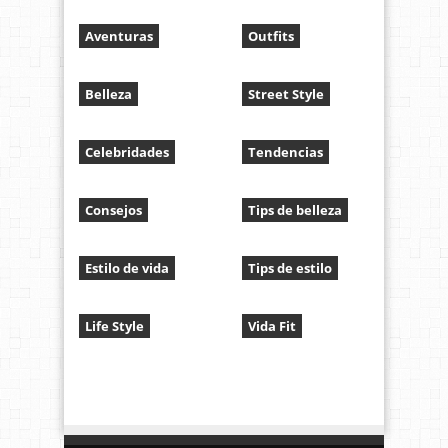
Aventuras
Outfits
Belleza
Street Style
Celebridades
Tendencias
Consejos
Tips de belleza
Estilo de vida
Tips de estilo
Life Style
Vida Fit