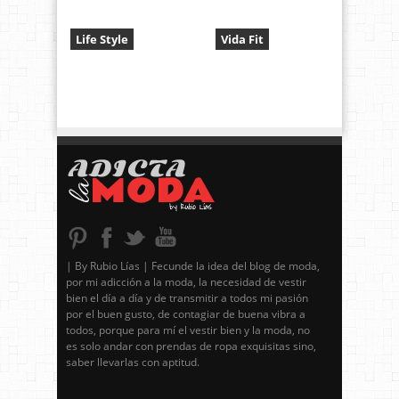
Life Style
Vida Fit
| By Rubio Lías | Fecunde la idea del blog de moda,
por mi adicción a la moda, la necesidad de vestir
bien el día a día y de transmitir a todos mi pasión
por el buen gusto, de contagiar de buena vibra a
todos, porque para mí el vestir bien y la moda, no
es solo andar con prendas de ropa exquisitas sino,
saber llevarlas con aptitud.