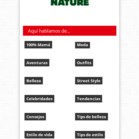
Aquí hablamos de…
100% Mamá
Moda
Aventuras
Outfits
Belleza
Street Style
Celebridades
Tendencias
Consejos
Tips de belleza
Estilo de vida
Tips de estilo