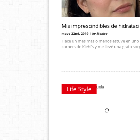
Mis imprescindibles de hidratac
mayo 22nd, 2019 |
by Monica
Hace un mes mas o menos estuve en uno 
corners de Kiehl’s y me llevé una grata sor
Life Style