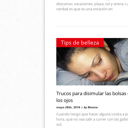
descanso, vacaciones, playa, sol y arena. L
verdad es que es una estación en
Tips de belleza
Trucos para disimular las bolsas
los ojos
mayo 28th, 2016 |
by Monica
Cuando tengo que hacer alguna cosita a p
hora, que no sea salir a correr con las gafa
sol,