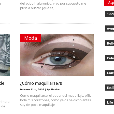
Aq
a
del acido hialuronico, y yo por supuesto me
puse a buscar ¿qué es,
100
Ave
Moda
Bell
Cele
Con
 de
¿Cómo maquillarse?!!
Esti
febrero 11th, 2016 |
by Monica
Como maquillarse, el poder del maquillaje, pfff,
hola mis corazones, como ya os he dicho antes
rimera
Life
soy de poco maquillaje
s de