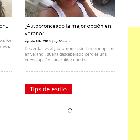
ión…
¿Autobronceado la mejor opción en
verano?
de los
agosto 9th, 2016 |
by Monica
presa,
De verdad es el ¿autobronceado la mejor opcion
en verano?, suena descabellado pero es una
buena opción para cuidar nuestra
Tips de estilo