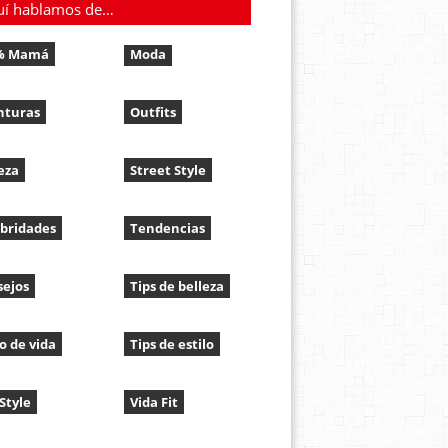
uí hablamos de…
% Mamá
Moda
nturas
Outfits
eza
Street Style
bridades
Tendencias
sejos
Tips de belleza
lo de vida
Tips de estilo
 Style
Vida Fit