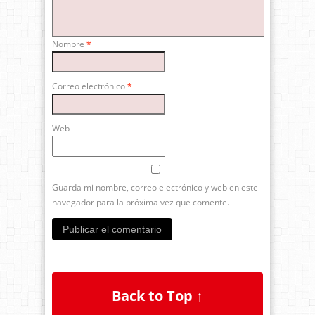
Nombre
*
Correo electrónico
*
Web
Guarda mi nombre, correo electrónico y web en este
navegador para la próxima vez que comente.
Back to Top ↑