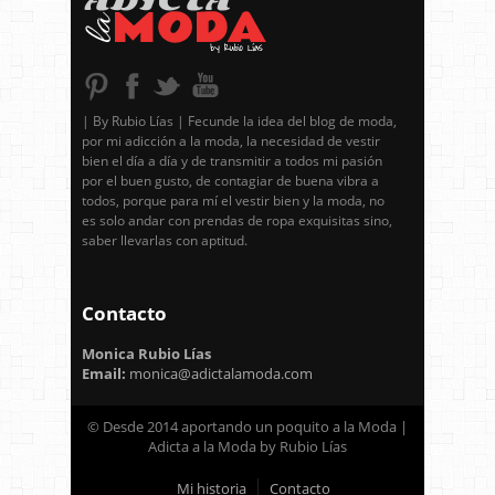
| By Rubio Lías | Fecunde la idea del blog de moda,
por mi adicción a la moda, la necesidad de vestir
bien el día a día y de transmitir a todos mi pasión
por el buen gusto, de contagiar de buena vibra a
todos, porque para mí el vestir bien y la moda, no
es solo andar con prendas de ropa exquisitas sino,
saber llevarlas con aptitud.
Contacto
Monica Rubio Lías
Email:
monica@adictalamoda.com
© Desde 2014 aportando un poquito a la Moda |
Adicta a la Moda by Rubio Lías
Mi historia
Contacto