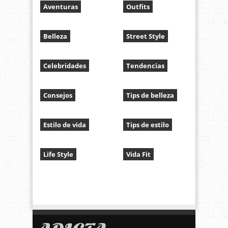
Aventuras
Outfits
Belleza
Street Style
Celebridades
Tendencias
Consejos
Tips de belleza
Estilo de vida
Tips de estilo
Life Style
Vida Fit