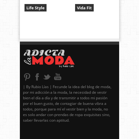
Life Style
Vida Fit
| By Rubio Lías | Fecunde la idea del blog de moda,
por mi adicción a la moda, la necesidad de vestir
bien el día a día y de transmitir a todos mi pasión
por el buen gusto, de contagiar de buena vibra a
todos, porque para mí el vestir bien y la moda, no
es solo andar con prendas de ropa exquisitas sino,
saber llevarlas con aptitud.