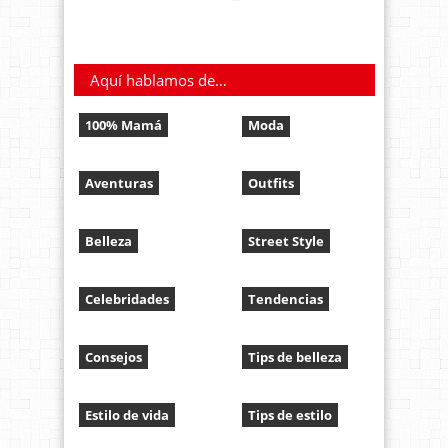
Aquí hablamos de…
100% Mamá
Moda
Aventuras
Outfits
Belleza
Street Style
Celebridades
Tendencias
Consejos
Tips de belleza
Estilo de vida
Tips de estilo