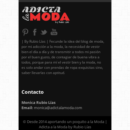
| By Rubio Lías | Fecunde la idea del blog de moda,
por mi adicción a la moda, la necesidad de vestir
bien el día a día y de transmitir a todos mi pasión
por el buen gusto, de contagiar de buena vibra a
todos, porque para mí el vestir bien y la moda, no
es solo andar con prendas de ropa exquisitas sino,
saber llevarlas con aptitud.
Contacto
Monica Rubio Lías
Email:
monica@adictalamoda.com
© Desde 2014 aportando un poquito a la Moda |
Adicta a la Moda by Rubio Lías