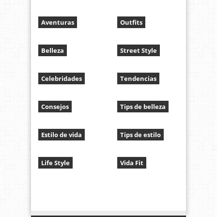
Aventuras
Outfits
Belleza
Street Style
Celebridades
Tendencias
Consejos
Tips de belleza
Estilo de vida
Tips de estilo
Life Style
Vida Fit