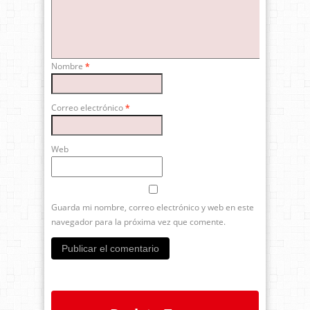
Nombre
*
Correo electrónico
*
Web
Guarda mi nombre, correo electrónico y web en este
navegador para la próxima vez que comente.