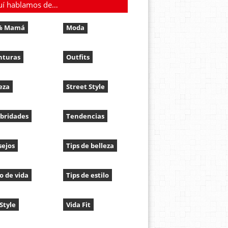
uí hablamos de…
% Mamá
Moda
nturas
Outfits
eza
Street Style
bridades
Tendencias
sejos
Tips de belleza
lo de vida
Tips de estilo
 Style
Vida Fit