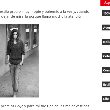
Aq
 estilo propio, muy hippie y bohemio a la vez y, cuando
100
o dejar de mirarla porque llama mucho la atención.
Ave
Bell
Cele
Con
Esti
Life
s premios Goya y para mí fue una de las mejor vestidas