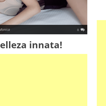
Monica
0
elleza innata!