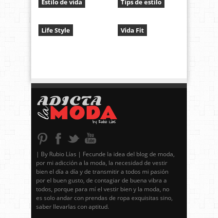
Estilo de vida
Tips de estilo
Life Style
Vida Fit
| By Rubio Lías | Fecunde la idea del blog de moda,
por mi adicción a la moda, la necesidad de vestir
bien el día a día y de transmitir a todos mi pasión
por el buen gusto, de contagiar de buena vibra a
todos, porque para mí el vestir bien y la moda, no
es solo andar con prendas de ropa exquisitas sino,
saber llevarlas con aptitud.