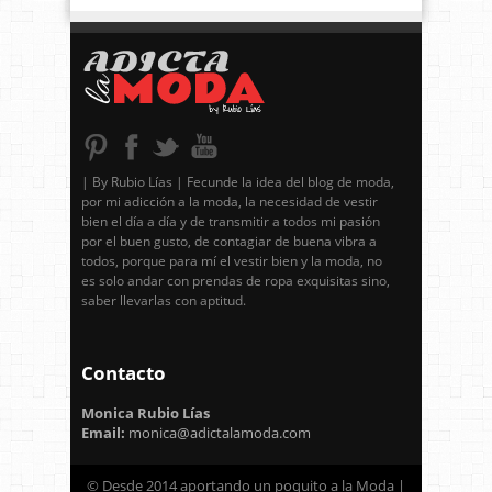
| By Rubio Lías | Fecunde la idea del blog de moda,
por mi adicción a la moda, la necesidad de vestir
bien el día a día y de transmitir a todos mi pasión
por el buen gusto, de contagiar de buena vibra a
todos, porque para mí el vestir bien y la moda, no
es solo andar con prendas de ropa exquisitas sino,
saber llevarlas con aptitud.
Contacto
Monica Rubio Lías
Email:
monica@adictalamoda.com
© Desde 2014 aportando un poquito a la Moda |