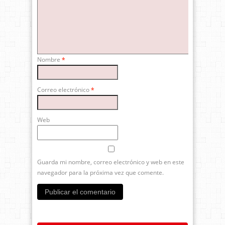
Nombre
*
Correo electrónico
*
Web
Guarda mi nombre, correo electrónico y web en este
navegador para la próxima vez que comente.