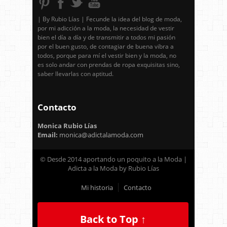
| By Rubio Lías | Fecunde la idea del blog de moda,
por mi adicción a la moda, la necesidad de vestir
bien el día a día y de transmitir a todos mi pasión
por el buen gusto, de contagiar de buena vibra a
todos, porque para mí el vestir bien y la moda, no
es solo andar con prendas de ropa exquisitas sino,
saber llevarlas con aptitud.
Contacto
Monica Rubio Lías
Email:
monica@adictalamoda.com
© Desde 2014 aportando un poquito a la Moda |
Adicta a la Moda by Rubio Lías
Mi historia
Contacto
Back to Top ↑