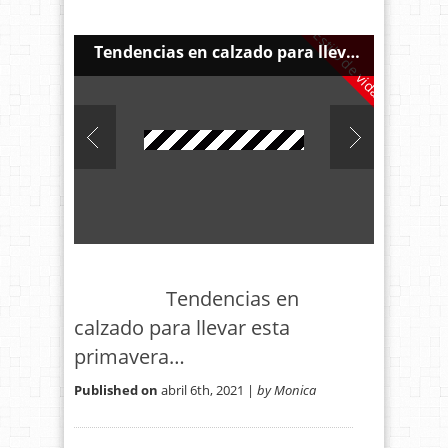
Estilo de vida
Zapatos estilosos para toda la familia…
Tendencias en calzado para llevar esta primavera…
Moda
Tendencias en
calzado para llevar esta
primavera…
Published on
abril 6th, 2021 |
by Monica