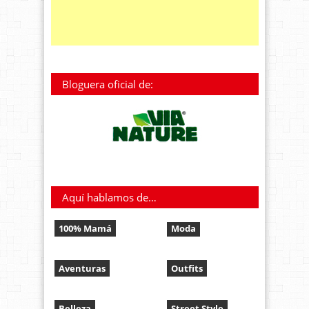
Bloguera oficial de:
Aquí hablamos de…
100% Mamá
Moda
Aventuras
Outfits
Belleza
Street Style