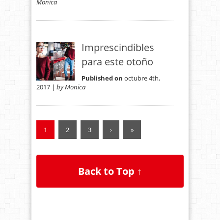
Monica
Imprescindibles
para este otoño
Published on
octubre 4th,
2017 |
by Monica
1
2
3
›
»
Back to Top ↑