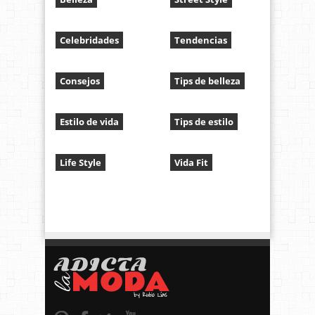
Celebridades
Tendencias
Consejos
Tips de belleza
Estilo de vida
Tips de estilo
Life Style
Vida Fit