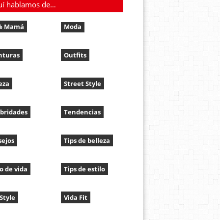
uí hablamos de…
% Mamá
Moda
nturas
Outfits
eza
Street Style
bridades
Tendencias
sejos
Tips de belleza
lo de vida
Tips de estilo
 Style
Vida Fit