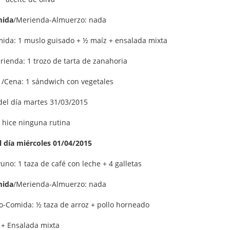
mida
/Merienda-Almuerzo: nada
da: 1 muslo guisado + ½ maíz + ensalada mixta
ienda: 1 trozo de tarta de zanahoria
/Cena: 1 sándwich con vegetales
del día martes 31/03/2015
 hice ninguna rutina
 día miércoles 01/04/2015
no: 1 taza de café con leche + 4 galletas
mida
/Merienda-Almuerzo: nada
-Comida: ½ taza de arroz + pollo horneado
+ Ensalada mixta