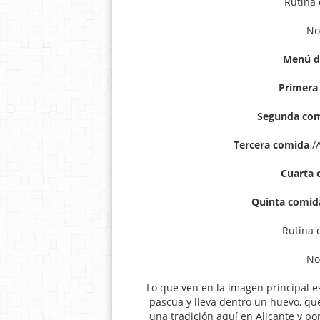
Rutina 
No
Menú de
Primera
Segunda co
Tercera comida
/A
Cu
arta
Quinta comid
Rutina 
No
Lo que ven en la imagen principal 
pascua y lleva dentro un huevo, qu
una tradición aquí en Alicante y po