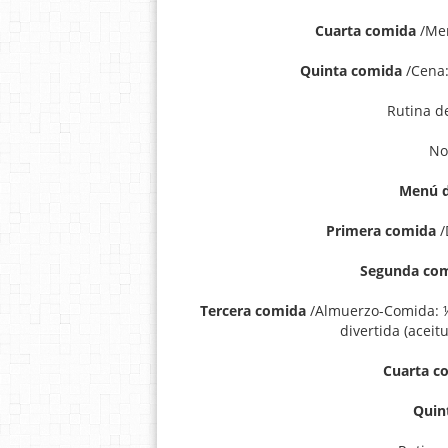
Cuarta comida
/Mer
Quinta comida
/Cena:
Rutina d
No
Menú d
Primera comida
/
Segunda co
Tercera comida
/Almuerzo-Comida: ½ 
divertida (acei
Cuarta c
Quin