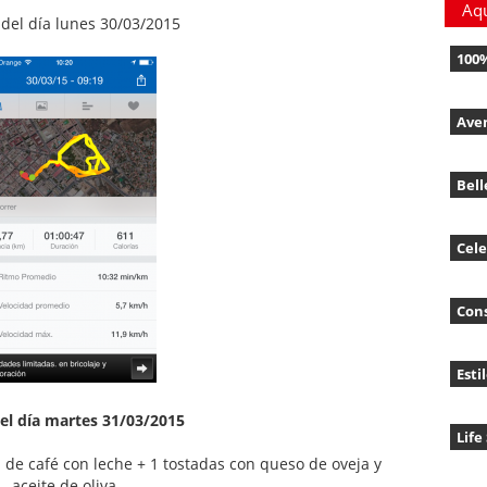
Aq
 del día lunes 30/03/2015
100
Ave
Bell
Cele
Con
Esti
l día martes 31/03/2015
Life
 de café con leche + 1 tostadas con queso de oveja y
aceite de oliva