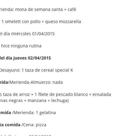
ienda: mona de semana santa + café
 1 omelett con pollo + queso mozzarella
el día miércoles 01/04/2015
 hice ninguna rutina
el día jueves 02/04/2015
Desayuno: 1 taza de cereal special K
mida
/Merienda-Almuerzo: nada
taza de arroz + 1 filete de pescado blanco + ensalada
tunas negras + manzana + lechuga)
omida
/Merienda: 1 gelatina
ta comida
/Cena: pizza