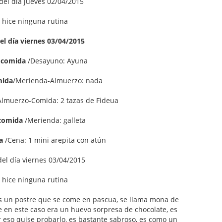
del día jueves 02/04/2015
 hice ninguna rutina
l día viernes 03/04/2015
 comida
/Desayuno: Ayuna
mida
/Merienda-Almuerzo: nada
lmuerzo-Comida: 2 tazas de Fideua
 comida
/Merienda: galleta
a
/Cena: 1 mini arepita con atún
del día viernes 03/04/2015
 hice ninguna rutina
es un postre que se come en pascua, se llama mona de
e en este caso era un huevo sorpresa de chocolate, es
r eso quise probarlo, es bastante sabroso, es como un