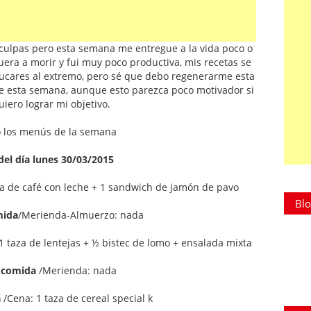
sculpas pero esta semana me entregue a la vida poco o
uera a morir y fui muy poco productiva, mis recetas se
zucares al extremo, pero sé que debo regenerarme esta
e esta semana, aunque esto parezca poco motivador si
iero lograr mi objetivo.
o los menús de la semana
el día lunes 30/03/2015
a de café con leche + 1 sandwich de jamón de pavo
Blo
mida
/Merienda-Almuerzo: nada
 taza de lentejas + ½ bistec de lomo + ensalada mixta
 comida
/Merienda: nada
a
/Cena: 1 taza de cereal special k