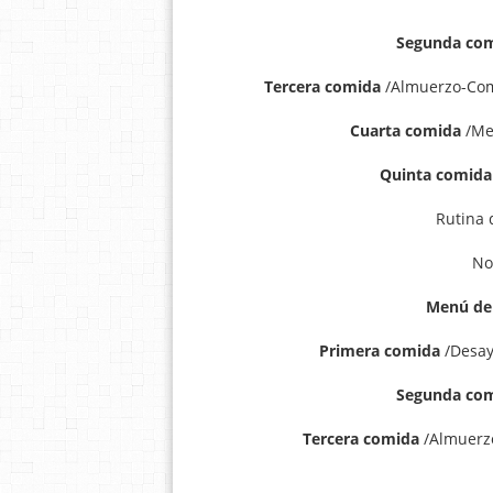
Segunda co
Tercera comida
/Almuerzo-Comi
Cuarta comida
/Mer
Quinta comida
Rutina 
No
Menú del
Primera comida
/Desayu
Segunda co
Tercera comida
/Almuerzo