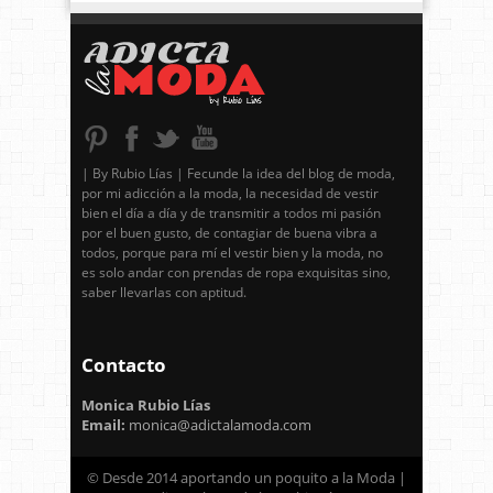
| By Rubio Lías | Fecunde la idea del blog de moda,
por mi adicción a la moda, la necesidad de vestir
bien el día a día y de transmitir a todos mi pasión
por el buen gusto, de contagiar de buena vibra a
todos, porque para mí el vestir bien y la moda, no
es solo andar con prendas de ropa exquisitas sino,
saber llevarlas con aptitud.
Contacto
Monica Rubio Lías
Email:
monica@adictalamoda.com
© Desde 2014 aportando un poquito a la Moda |