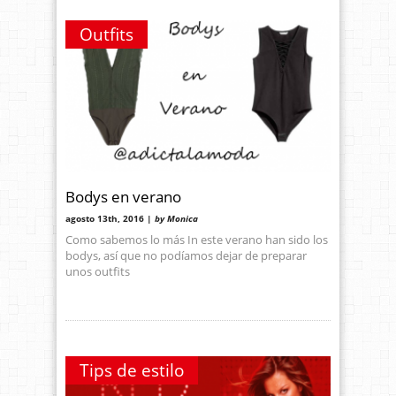
Outfits
Bodys en verano
agosto 13th, 2016 |
by Monica
Como sabemos lo más In este verano han sido los
bodys, así que no podíamos dejar de preparar
unos outfits
Tips de estilo