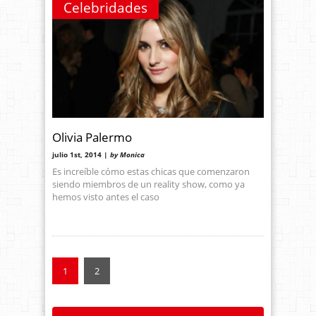
Celebridades
Olivia Palermo
julio 1st, 2014 |
by Monica
Es increíble cómo estas chicas que comenzaron
siendo miembros de un reality show, como ya
hemos visto antes el caso
1
2